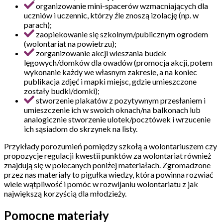
organizowanie mini-spacerów wzmacniających dla
uczniów i uczennic, którzy źle znoszą izolację (np. w
parach);
zaopiekowanie się szkolnym/publicznym ogrodem
(wolontariat na powietrzu);
zorganizowanie akcji wieszania budek
lęgowych/domków dla owadów (promocja akcji, potem
wykonanie każdy we własnym zakresie, a na koniec
publikacja zdjęć i mapki miejsc, gdzie umieszczone
zostały budki/domki);
stworzenie plakatów z pozytywnym przesłaniem i
umieszczenie ich w swoich oknach/na balkonach lub
analogicznie stworzenie ulotek/pocztówek i wrzucenie
ich sąsiadom do skrzynek na listy.
Przykłady porozumień pomiędzy szkołą a wolontariuszem czy
propozycje regulacji kwestii punktów za wolontariat również
znajdują się w polecanych poniżej materiałach. Zgromadzone
przez nas materiały to pigułka wiedzy, która powinna rozwiać
wiele wątpliwość i pomóc w rozwijaniu wolontariatu z jak
największą korzyścią dla młodzieży.
Pomocne materiały