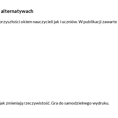
i alternatywach
przyszłości okiem nauczycieli jak i uczniów. W publikacji zawart
i jak zmieniają rzeczywistość. Gra do samodzielnego wydruku.