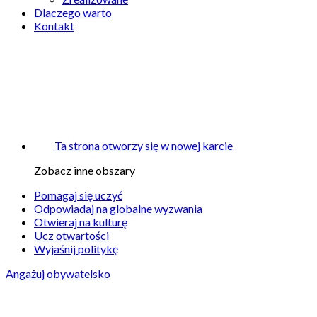
Dlaczego warto
Kontakt
Ta strona otworzy się w nowej karcie
Zobacz inne obszary
Pomagaj się uczyć
Odpowiadaj na globalne wyzwania
Otwieraj na kulturę
Ucz otwartości
Wyjaśnij politykę
Angażuj obywatelsko