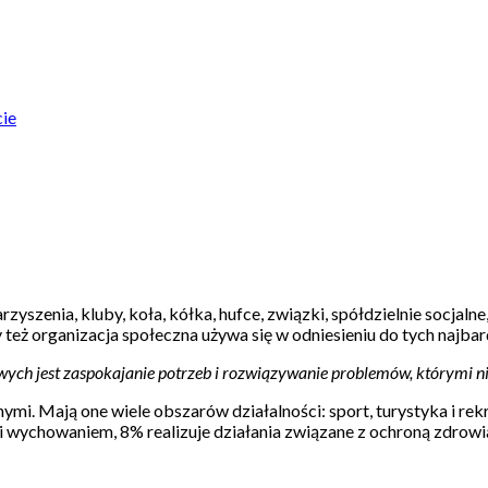
cie
yszenia, kluby, koła, kółka, hufce, związki, spółdzielnie socjaln
 też organizacja społeczna używa się w odniesieniu do tych najbard
ych jest zaspokajanie potrzeb i rozwiązywanie problemów, którymi nikt
mi. Mają one wiele obszarów działalności: sport, turystyka i rekr
ą i wychowaniem, 8% realizuje działania związane z ochroną zdrow