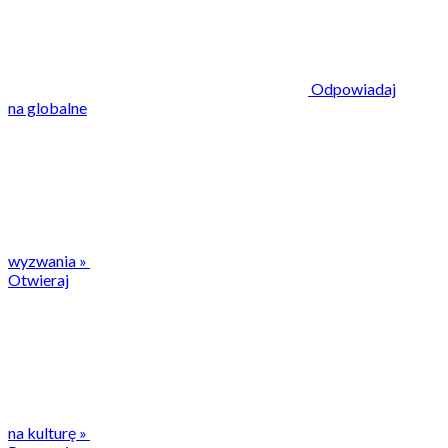
Odpowiadaj
na globalne
wyzwania
»
Otwieraj
na kulturę
»