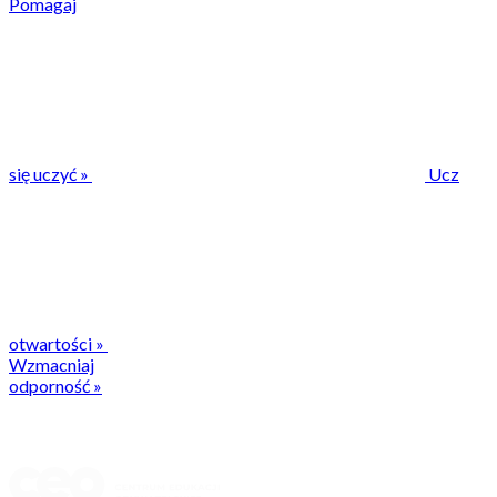
Pomagaj
się uczyć
»
Ucz
otwartości
»
Wzmacniaj
odporność
»