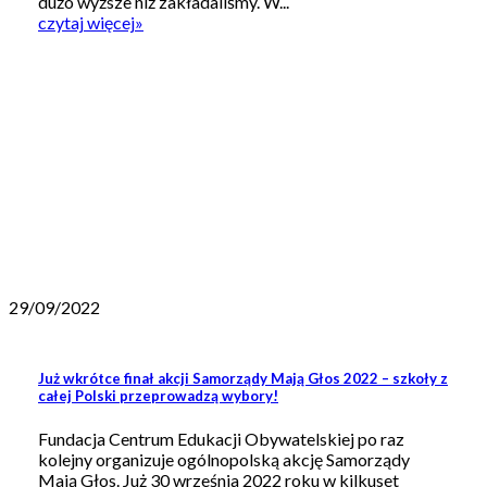
dużo wyższe niż zakładaliśmy. W...
czytaj więcej
»
29/09/2022
Już wkrótce finał akcji Samorządy Mają Głos 2022 – szkoły z
całej Polski przeprowadzą wybory!
Fundacja Centrum Edukacji Obywatelskiej po raz
kolejny organizuje ogólnopolską akcję Samorządy
Mają Głos. Już 30 września 2022 roku w kilkuset