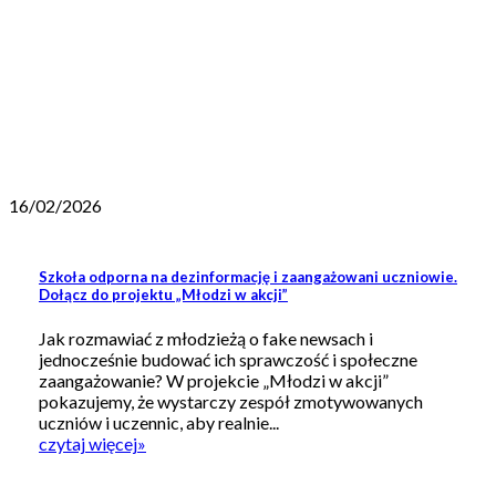
16/02/2026
Szkoła odporna na dezinformację i zaangażowani uczniowie.
Dołącz do projektu „Młodzi w akcji”
Jak rozmawiać z młodzieżą o fake newsach i
jednocześnie budować ich sprawczość i społeczne
zaangażowanie? W projekcie „Młodzi w akcji”
pokazujemy, że wystarczy zespół zmotywowanych
uczniów i uczennic, aby realnie...
czytaj więcej
»