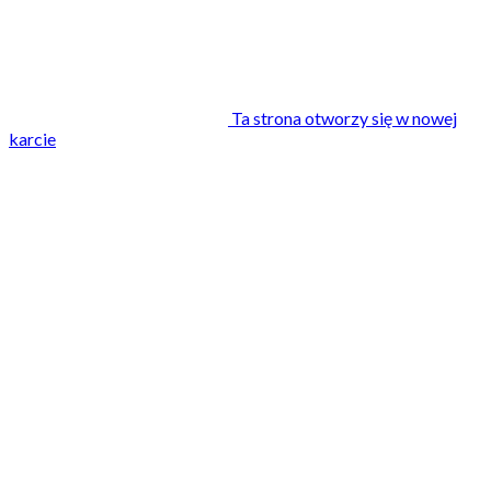
Ta strona otworzy się w nowej
karcie
Aktualności
04/01/2022
Młodzież działa w
swoim otoczeniu