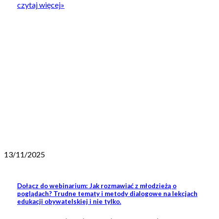
czytaj więcej
»
13/11/2025
Dołącz do webinarium: Jak rozmawiać z młodzieżą o
poglądach? Trudne tematy i metody dialogowe na lekcjach
edukacji obywatelskiej i nie tylko.