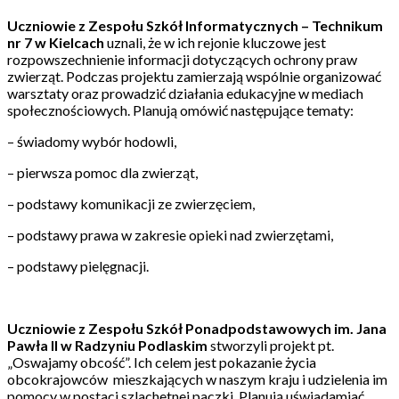
Uczniowie z Zespołu Szkół Informatycznych – Technikum
nr 7 w Kielcach
uznali, że w ich rejonie kluczowe jest
rozpowszechnienie informacji dotyczących ochrony praw
zwierząt. Podczas projektu zamierzają wspólnie organizować
warsztaty oraz prowadzić działania edukacyjne w mediach
społecznościowych. Planują omówić następujące tematy:
– świadomy wybór hodowli,
– pierwsza pomoc dla zwierząt,
– podstawy komunikacji ze zwierzęciem,
– podstawy prawa w zakresie opieki nad zwierzętami,
– podstawy pielęgnacji.
Uczniowie z Zespołu Szkół Ponadpodstawowych im. Jana
Pawła II
w Radzyniu Podlaskim
stworzyli projekt pt.
„Oswajamy obcość”. Ich celem jest pokazanie życia
obcokrajowców mieszkających w naszym kraju i udzielenia im
pomocy w postaci szlachetnej paczki. Planują uświadamiać