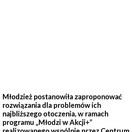
Młodzież postanowiła zaproponować
rozwiązania dla problemów ich najbliższego
otoczenia, w ramach programu „Młodzi w
Akcji+” realizowanego wspólnie przez Centrum
Edukacji Obywatelskiej i Uniwersytet SWPS. W
ramach programu, młodzi ludzie mają okazję
identyfikować i pokazywać potrzeby najbliższej
okolicy. Ich celem jest przeprowadzenie działań,
znajdujących rozwiązania na miejscowe
problemy ich społeczności. Przykładowe
programy w roku szkolnym […]
Młodzież postanowiła zaproponować
rozwiązania dla problemów ich
najbliższego otoczenia, w ramach
programu „Młodzi w Akcji+”
realizowanego wspólnie przez Centrum