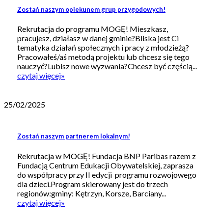
Zostań naszym opiekunem grup przygodowych!
Rekrutacja do programu MOGĘ! Mieszkasz,
pracujesz, działasz w danej gminie?Bliska jest Ci
tematyka działań społecznych i pracy z młodzieżą?
Pracowałeś/aś metodą projektu lub chcesz się tego
nauczyć?Lubisz nowe wyzwania?Chcesz być częścią...
czytaj więcej
»
25/02/2025
Zostań naszym partnerem lokalnym!
Rekrutacja w MOGĘ! Fundacja BNP Paribas razem z
Fundacją Centrum Edukacji Obywatelskiej, zaprasza
do współpracy przy II edycji programu rozwojowego
dla dzieci.Program skierowany jest do trzech
regionów:gminy: Kętrzyn, Korsze, Barciany...
czytaj więcej
»